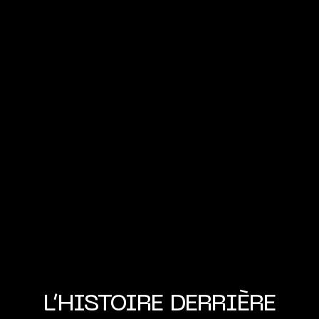
L’HISTOIRE DERRIÈRE